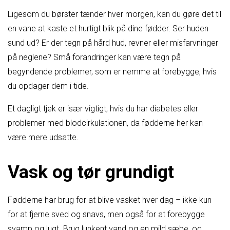
Ligesom du børster tænder hver morgen, kan du gøre det til
en vane at kaste et hurtigt blik på dine fødder. Ser huden
sund ud? Er der tegn på hård hud, revner eller misfarvninger
på neglene? Små forandringer kan være tegn på
begyndende problemer, som er nemme at forebygge, hvis
du opdager dem i tide.
Et dagligt tjek er især vigtigt, hvis du har diabetes eller
problemer med blodcirkulationen, da fødderne her kan
være mere udsatte.
Vask og tør grundigt
Fødderne har brug for at blive vasket hver dag – ikke kun
for at fjerne sved og snavs, men også for at forebygge
svamp og lugt. Brug lunkent vand og en mild sæbe, og