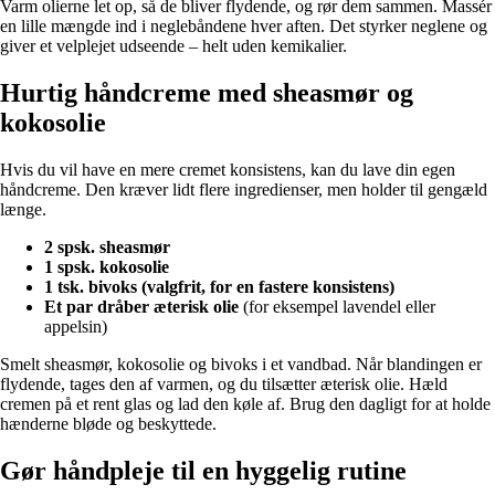
Varm olierne let op, så de bliver flydende, og rør dem sammen. Massér
en lille mængde ind i neglebåndene hver aften. Det styrker neglene og
giver et velplejet udseende – helt uden kemikalier.
Hurtig håndcreme med sheasmør og
kokosolie
Hvis du vil have en mere cremet konsistens, kan du lave din egen
håndcreme. Den kræver lidt flere ingredienser, men holder til gengæld
længe.
2 spsk. sheasmør
1 spsk. kokosolie
1 tsk. bivoks (valgfrit, for en fastere konsistens)
Et par dråber æterisk olie
(for eksempel lavendel eller
appelsin)
Smelt sheasmør, kokosolie og bivoks i et vandbad. Når blandingen er
flydende, tages den af varmen, og du tilsætter æterisk olie. Hæld
cremen på et rent glas og lad den køle af. Brug den dagligt for at holde
hænderne bløde og beskyttede.
Gør håndpleje til en hyggelig rutine