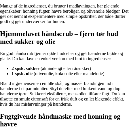
Mange af de ingredienser, du bruger i madlavningen, har plejende
egenskaber: honning fugter, havre beroliger, og olivenolie blødgør. Det
gør det nemt at eksperimentere med simple opskrifter, der både dufter
godt og gør underværker for huden.
Hjemmelavet håndscrub – fjern tør hud
med sukker og olie
En god håndscrub fjerner døde hudceller og gør hænderne bløde og
glatte. Du kan lave en enkel version med blot to ingredienser:
2 spsk. sukker
(almindeligt eller rørsukker)
1 spsk. olie
(olivenolie, kokosolie eller mandelolie)
Bland ingredienserne i en lille skål, og massér blandingen ind i
hænderne i et par minutter. Skyl derefter med lunkent vand og dup
hænderne tørre. Sukkeret eksfolierer, mens olien tilfører fugt. Du kan
tilsætte en smule citronsaft for en frisk duft og en let blegende effekt,
hvis du har misfarvninger på hænderne.
Fugtgivende håndmaske med honning og
havre