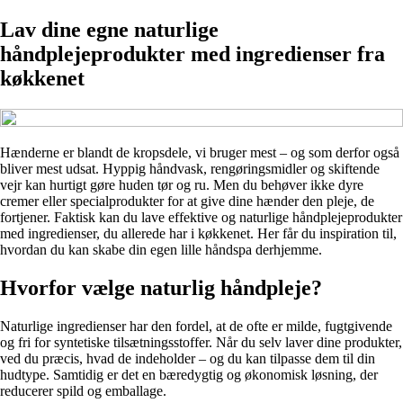
Lav dine egne naturlige
håndplejeprodukter med ingredienser fra
køkkenet
Hænderne er blandt de kropsdele, vi bruger mest – og som derfor også
bliver mest udsat. Hyppig håndvask, rengøringsmidler og skiftende
vejr kan hurtigt gøre huden tør og ru. Men du behøver ikke dyre
cremer eller specialprodukter for at give dine hænder den pleje, de
fortjener. Faktisk kan du lave effektive og naturlige håndplejeprodukter
med ingredienser, du allerede har i køkkenet. Her får du inspiration til,
hvordan du kan skabe din egen lille håndspa derhjemme.
Hvorfor vælge naturlig håndpleje?
Naturlige ingredienser har den fordel, at de ofte er milde, fugtgivende
og fri for syntetiske tilsætningsstoffer. Når du selv laver dine produkter,
ved du præcis, hvad de indeholder – og du kan tilpasse dem til din
hudtype. Samtidig er det en bæredygtig og økonomisk løsning, der
reducerer spild og emballage.