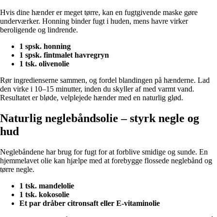
Hvis dine hænder er meget tørre, kan en fugtgivende maske gøre
underværker. Honning binder fugt i huden, mens havre virker
beroligende og lindrende.
1 spsk. honning
1 spsk. fintmalet havregryn
1 tsk. olivenolie
Rør ingredienserne sammen, og fordel blandingen på hænderne. Lad
den virke i 10–15 minutter, inden du skyller af med varmt vand.
Resultatet er bløde, velplejede hænder med en naturlig glød.
Naturlig neglebåndsolie – styrk negle og
hud
Neglebåndene har brug for fugt for at forblive smidige og sunde. En
hjemmelavet olie kan hjælpe med at forebygge flossede neglebånd og
tørre negle.
1 tsk. mandelolie
1 tsk. kokosolie
Et par dråber citronsaft eller E-vitaminolie