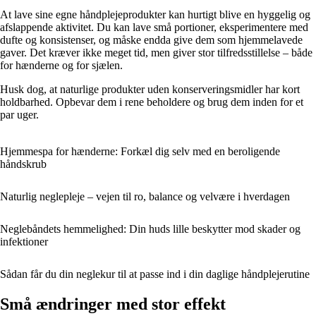
At lave sine egne håndplejeprodukter kan hurtigt blive en hyggelig og
afslappende aktivitet. Du kan lave små portioner, eksperimentere med
dufte og konsistenser, og måske endda give dem som hjemmelavede
gaver. Det kræver ikke meget tid, men giver stor tilfredsstillelse – både
for hænderne og for sjælen.
Husk dog, at naturlige produkter uden konserveringsmidler har kort
holdbarhed. Opbevar dem i rene beholdere og brug dem inden for et
par uger.
Hjemmespa for hænderne: Forkæl dig selv med en beroligende
håndskrub
Naturlig neglepleje – vejen til ro, balance og velvære i hverdagen
Neglebåndets hemmelighed: Din huds lille beskytter mod skader og
infektioner
Sådan får du din neglekur til at passe ind i din daglige håndplejerutine
Små ændringer med stor effekt