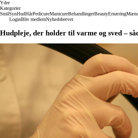
Ydre
Kategorier
Smil
Syn
Hud
Hår
Pedicure
Manicure
Behandlinger
Beauty
Ernæring
Mæn
Login
Bliv medlem
Nyhedsbrevet
Hudpleje, der holder til varme og sved – s