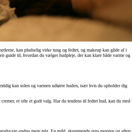
nederne, kan pludselig virke tung og fedtet, og makeup kan glide af i
 en guide til, hvordan du vælger hudpleje, der kan klare både varme og
Samtidig kan solen og varmen udtørre huden, især hvis du opholder dig
e cremer, er ofte et godt valg. Har du tendens til fedtet hud, kan du med
l at producere endnu mere talg. En mild, skummende rens morgen og aften