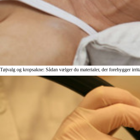
Tøjvalg og kropsakne: Sådan vælger du materialer, der forebygger irrit