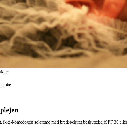
ukter
mtanke
rplejen
et, ikke-komedogen solcreme med bredspektret beskyttelse (SPF 30 eller