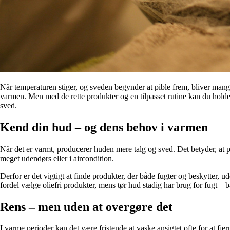
Når temperaturen stiger, og sveden begynder at pible frem, bliver mang
varmen. Men med de rette produkter og en tilpasset rutine kan du holde
sved.
Kend din hud – og dens behov i varmen
Når det er varmt, producerer huden mere talg og sved. Det betyder, at p
meget udendørs eller i aircondition.
Derfor er det vigtigt at finde produkter, der både fugter og beskytter, u
fordel vælge oliefri produkter, mens tør hud stadig har brug for fugt – ba
Rens – men uden at overgøre det
I varme perioder kan det være fristende at vaske ansigtet ofte for at 