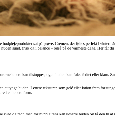
e hudplejeprodukter sat på prøve. Cremen, der føltes perfekt i vintermå
 huden sund, frisk og i balance – også på de varmeste dage. Her får du
orerne lettere kan tilstoppes, og at huden kan føles fedtet eller klam. 
den at tynge huden. Lettere teksturer, som gelé eller lotion frem for tung
re i en lettere form.
fjerne sved og fedt, men for hyppig rens kan udtørre huden og få den ti