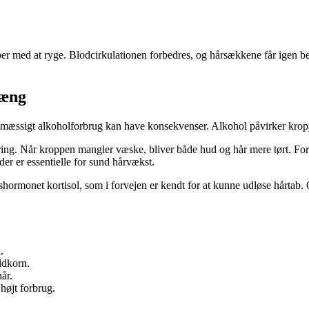
r med at ryge. Blodcirkulationen forbedres, og hårsækkene får igen bedr
hæng
regelmæssigt alkoholforbrug kan have konsekvenser. Alkohol påvirker kr
ering. Når kroppen mangler væske, bliver både hud og hår mere tørt. For 
er er essentielle for sund hårvækst.
rmonet kortisol, som i forvejen er kendt for at kunne udløse hårtab. O
.
ldkorn.
år.
højt forbrug.