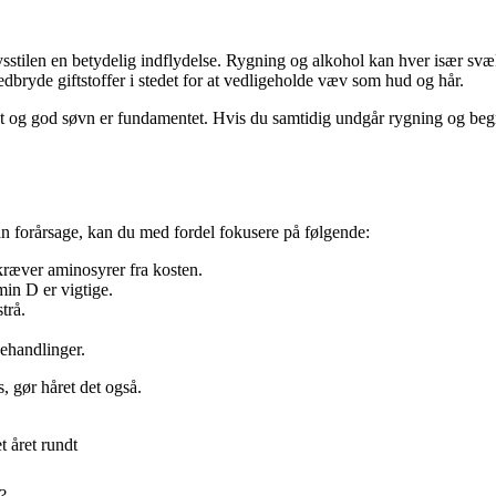
livsstilen en betydelig indflydelse. Rygning og alkohol kan hver især sv
dbryde giftstoffer i stedet for at vedligeholde væv som hud og hår.
ost og god søvn er fundamentet. Hvis du samtidig undgår rygning og begr
an forårsage, kan du med fordel fokusere på følgende:
 kræver aminosyrer fra kosten.
min D er vigtige.
trå.
ehandlinger.
, gør håret det også.
t året rundt
?