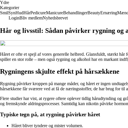
Ydre
Kategorier
Smil
Syn
Hud
Hår
Pedicure
Manicure
Behandlinger
Beauty
Ernæring
Mæn
Login
Bliv medlem
Nyhedsbrevet
Hår og livsstil: Sådan påvirker rygning og
Håret er ofte et spejl af vores generelle helbred. Glansfuldt, stærkt hår
spiller en stor rolle – men også rygning og alkohol har en markant indf
Rygningens skjulte effekt på hårsækkene
Rygning påvirker kroppen på mange måder, og håret er ingen undtagelse.
hårsækkene får sværere ved at få de næringsstoffer, de har brug for til 
Flere studier har vist, at rygere oftere oplever tidlig hårudtynding og 
og fremskynde aldringsprocesser. Samtidig kan nikotin påvirke hormon
Typiske tegn på, at rygning påvirker håret
Håret bliver tyndere og mister volumen.