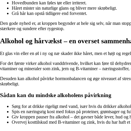
Hovedbunden kan føles tør eller irriteret.
Håret mister sin naturlige glans og bliver mere skrøbeligt.
Grå hår kan opstå tidligere end forventet.
Den gode nyhed er, at kroppen begynder at hele sig selv, når man stoppe
stærkere og sundere efter rygestop.
Alkohol og hårvækst – en overset sammen
Et glas vin eller en øl i ny og næ skader ikke håret, men et højt og 
For det første virker alkohol vanddrivende, hvilket kan føre til dehydr
vitaminer og mineraler som zink, jern og B-vitaminer – næringsstoffer, d
Desuden kan alkohol påvirke hormonbalancen og øge niveauet af stressho
skrøbeligt.
Sådan kan du mindske alkoholens påvirkning
Sørg for at drikke rigeligt med vand, især hvis du drikker alkohol
Spis en næringsrig kost med fokus på proteiner, grøntsager og fu
Giv kroppen pauser fra alkohol – det gavner både lever, hud og h
Overvej kosttilskud med B-vitaminer og zink, hvis du har haft et 