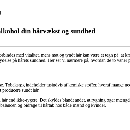
d
 alkohol din hårvækst og sundhed
 forbindes med vitalitet, mens mat og tyndt hår kan være et tegn på, at kr
lydelse på hårets sundhed. Her ser vi nærmere på, hvordan de to vaner p
 Tobaksrøg indeholder tusindvis af kemiske stoffer, hvoraf mange nedsæt
at producere sundt hår.
grå hår end ikke-rygere. Det skyldes blandt andet, at rygning øger mængde
balancen og bidrage til hårtab hos både mænd og kvinder.