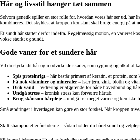
Hår og livsstil hænger tæt sammen
Selvom genetik spiller en stor rolle for, hvordan vores hår ser ud, har 
kombineres. Det skyldes, at kroppen konstant skal bruge energi på at ne
Et sundt hår starter derfor indefra. Regelmæssig motion, en varieret k
vokse stærkt og sundt.
Gode vaner for et sundere hår
Vil du styrke dit hår og modvirke de skader, som rygning og alkohol k
Spis proteinrigt
– hår består primært af keratin, et protein, som
Få nok vitaminer og mineraler
– især jern, zink, biotin og vita
Drik vand
– hydrering er afgørende for både hovedbund og hårs
Undgå stress
– kronisk stress kan forværre hårtab.
Brug skånsom hårpleje
– undgå for meget varme og kemiske b
Små ændringer i hverdagen kan gøre en stor forskel. Når kroppen trives
Skift shampoo efter årstiderne – sådan holder du håret sundt og velpleje
Silikoner i hårserum: Hvad er forskellen mellem naturlige og syntetiske