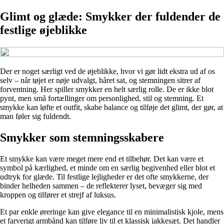
Glimt og glæde: Smykker der fuldender de
festlige øjeblikke
Der er noget særligt ved de øjeblikke, hvor vi gør lidt ekstra ud af os
selv – når tøjet er nøje udvalgt, håret sat, og stemningen sitrer af
forventning. Her spiller smykker en helt særlig rolle. De er ikke blot
pynt, men små fortællinger om personlighed, stil og stemning. Et
smykke kan løfte et outfit, skabe balance og tilføje det glimt, der gør, at
man føler sig fuldendt.
Smykker som stemningsskabere
Et smykke kan være meget mere end et tilbehør. Det kan være et
symbol på kærlighed, et minde om en særlig begivenhed eller blot et
udtryk for glæde. Til festlige lejligheder er det ofte smykkerne, der
binder helheden sammen – de reflekterer lyset, bevæger sig med
kroppen og tilfører et strejf af luksus.
Et par enkle øreringe kan give elegance til en minimalistisk kjole, mens
et farverigt armbånd kan tilføre liv til et klassisk jakkesæt. Det handler