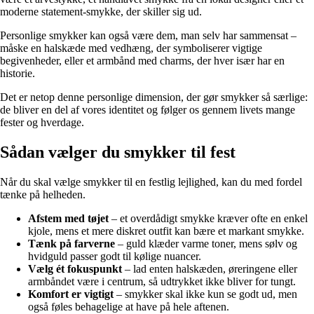
moderne statement-smykke, der skiller sig ud.
Personlige smykker kan også være dem, man selv har sammensat –
måske en halskæde med vedhæng, der symboliserer vigtige
begivenheder, eller et armbånd med charms, der hver især har en
historie.
Det er netop denne personlige dimension, der gør smykker så særlige:
de bliver en del af vores identitet og følger os gennem livets mange
fester og hverdage.
Sådan vælger du smykker til fest
Når du skal vælge smykker til en festlig lejlighed, kan du med fordel
tænke på helheden.
Afstem med tøjet
– et overdådigt smykke kræver ofte en enkel
kjole, mens et mere diskret outfit kan bære et markant smykke.
Tænk på farverne
– guld klæder varme toner, mens sølv og
hvidguld passer godt til kølige nuancer.
Vælg ét fokuspunkt
– lad enten halskæden, øreringene eller
armbåndet være i centrum, så udtrykket ikke bliver for tungt.
Komfort er vigtigt
– smykker skal ikke kun se godt ud, men
også føles behagelige at have på hele aftenen.