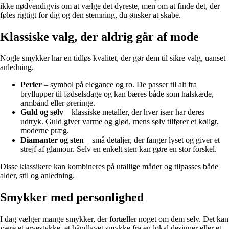
ikke nødvendigvis om at vælge det dyreste, men om at finde det, der
føles rigtigt for dig og den stemning, du ønsker at skabe.
Klassiske valg, der aldrig går af mode
Nogle smykker har en tidløs kvalitet, der gør dem til sikre valg, uanset
anledning.
Perler
– symbol på elegance og ro. De passer til alt fra
bryllupper til fødselsdage og kan bæres både som halskæde,
armbånd eller øreringe.
Guld og sølv
– klassiske metaller, der hver især har deres
udtryk. Guld giver varme og glød, mens sølv tilfører et køligt,
moderne præg.
Diamanter og sten
– små detaljer, der fanger lyset og giver et
strejf af glamour. Selv en enkelt sten kan gøre en stor forskel.
Disse klassikere kan kombineres på utallige måder og tilpasses både
alder, stil og anledning.
Smykker med personlighed
I dag vælger mange smykker, der fortæller noget om dem selv. Det kan
være et arvestykke, et håndlavet smykke fra en lokal designer eller et