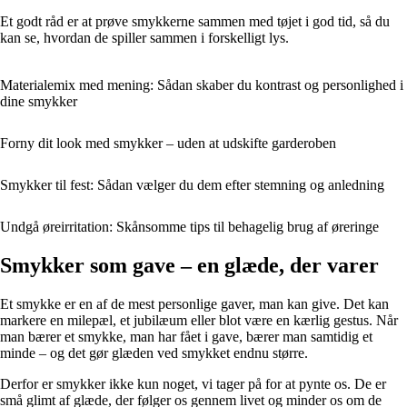
Et godt råd er at prøve smykkerne sammen med tøjet i god tid, så du
kan se, hvordan de spiller sammen i forskelligt lys.
Materialemix med mening: Sådan skaber du kontrast og personlighed i
dine smykker
Forny dit look med smykker – uden at udskifte garderoben
Smykker til fest: Sådan vælger du dem efter stemning og anledning
Undgå øreirritation: Skånsomme tips til behagelig brug af øreringe
Smykker som gave – en glæde, der varer
Et smykke er en af de mest personlige gaver, man kan give. Det kan
markere en milepæl, et jubilæum eller blot være en kærlig gestus. Når
man bærer et smykke, man har fået i gave, bærer man samtidig et
minde – og det gør glæden ved smykket endnu større.
Derfor er smykker ikke kun noget, vi tager på for at pynte os. De er
små glimt af glæde, der følger os gennem livet og minder os om de