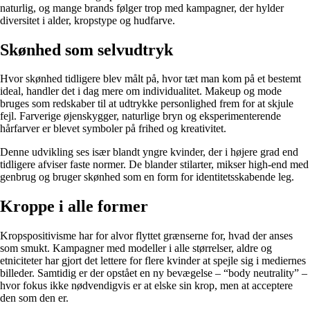
naturlig, og mange brands følger trop med kampagner, der hylder
diversitet i alder, kropstype og hudfarve.
Skønhed som selvudtryk
Hvor skønhed tidligere blev målt på, hvor tæt man kom på et bestemt
ideal, handler det i dag mere om individualitet. Makeup og mode
bruges som redskaber til at udtrykke personlighed frem for at skjule
fejl. Farverige øjenskygger, naturlige bryn og eksperimenterende
hårfarver er blevet symboler på frihed og kreativitet.
Denne udvikling ses især blandt yngre kvinder, der i højere grad end
tidligere afviser faste normer. De blander stilarter, mikser high-end med
genbrug og bruger skønhed som en form for identitetsskabende leg.
Kroppe i alle former
Kropspositivisme har for alvor flyttet grænserne for, hvad der anses
som smukt. Kampagner med modeller i alle størrelser, aldre og
etniciteter har gjort det lettere for flere kvinder at spejle sig i mediernes
billeder. Samtidig er der opstået en ny bevægelse – “body neutrality” –
hvor fokus ikke nødvendigvis er at elske sin krop, men at acceptere
den som den er.