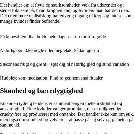
Det handler om at flytte opmærksomheden væk fra udseendet og i
stedet fokusere på, hvad kroppen kan, og hvordan man har det i den.
Det er en mere realistisk og bæredygtig tilgang til kropsopfattelse, som
mange kvinder finder befriende.
Få læbestiften til at holde hele dagen – trin for trin-guide
Naturligt smukke negle uden neglelak: Sådan gør du
Sæsonens frugt og grønt – spis dig til naturlig glød og sund variation
Hudpleje som meditation: Find ro gennem små ritualer
Skønhed og bæredygtighed
En anden tydelig tendens er sammenhængen mellem skønhed og
ansvarlighed. Flere kvinder vælger produkter, der er miljøvenlige,
cruelty-free og produceret med omtanke. Det handler ikke kun om etik,
men også om sundhed og velvære – at passe på sig selv og planeten på
samme tid.