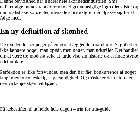
Denne bevidsthed har ændret hele skønhedsindustrien. Små,
uafhængige brands vinder frem med gennemsigtige ingredienslister og
minimalistiske koncepter, mens de store aktører må tilpasse sig for at
følge med.
En ny definition af skønhed
De nye tendenser peger på en grundlæggende forandring: Skønhed er
ikke længere noget, man opnår, men noget, man udstråler. Det handler
om at være tro mod sig selv, at turde vise sin historie og at finde styrke
i det unikke.
Perfektion er ikke forsvundet, men den har fået konkurrence af noget
langt mere menneskeligt – personlighed. Og måske er det netop dér,
den virkelige skønhed ligger.
Få læbestiften til at holde hele dagen – trin for trin-guide