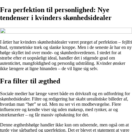
Fra perfektion til personlighed: Nye
tendenser i kvinders skønhedsidealer
I årtier har kvinders skønhedsidealer været præget af perfektion – fejlfri
hud, symmetriske træk og slanke kroppe. Men i de seneste år har en ny
bølge skyllet ind over mode- og skønhedsverdenen. I stedet for at
stræbe efter et uopnåeligt ideal, handler det i stigende grad om
autenticitet, mangfoldighed og personlig udstråling. Kvinder ønsker
ikke længere at ligne hinanden – de vil ligne sig selv.
Fra filter til ægthed
Sociale medier har længe været både en drivkraft og en udfordring for
skønhedsidealer. Filtre og redigering har skabt urealistiske billeder af,
hvordan man “bør” se ud. Men nu ser vi en modbevægelse. Flere
influencere og kendte viser sig uden makeup, med rynker, ar og
strækmærker – og får massiv opbakning for det.
Denne ægthedsbølge handler ikke kun om udseende, men også om at
turde vise sårbarhed og uperfektion. Det er blevet et statement at være